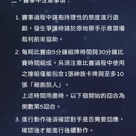
二、賽事中注意事項：
賽事過程中請抱持理性的態度進行遊
戲，發生爭議時請於原地舉手示意現場
裁判前來協助。
每局比賽由5分鐘組牌時間與30分鐘比
賽時間組成，另須注意比賽過程中使用
之牌組僅能包含1張神族卡牌與至多10
張「細胞旅人」。
上述時間用盡時，以下個開始的回合為
倒數第5回合。
進行動作後須確認對手是否需要回應，
確認後才能進行後續動作。